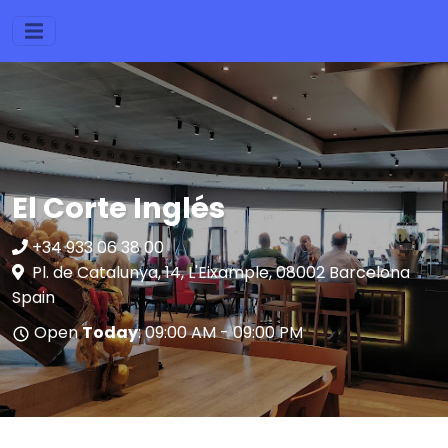
El Corte Inglés
+34 933 06 38 00
Pl. de Catalunya, 14, L'Eixample, 08002 Barcelona
Spain
Open
Today
: 09:00 AM - 09:00 PM