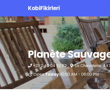
KobiFikirleri
Planète Sauvag
+33 2 40 04 82 82
La Chevalerie, 44
Open
Today
: 10:00 AM - 06:00 PM