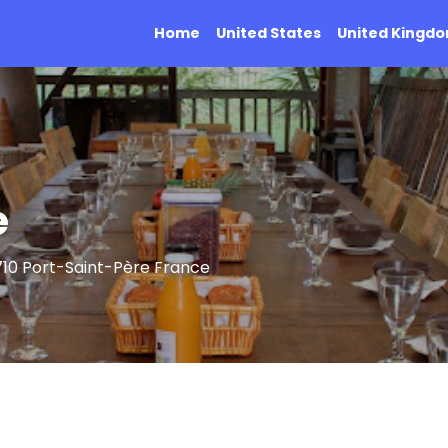
Home
United States
United Kingd
e
710 Port-Saint-Père France