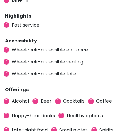
Dine-in
Highlights
Fast service
Accessibility
Wheelchair-accessible entrance
Wheelchair-accessible seating
Wheelchair-accessible toilet
Offerings
Alcohol
Beer
Cocktails
Coffee
Happy-hour drinks
Healthy options
Late-night food
Small plates
Spirits