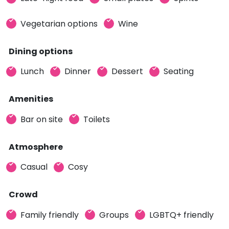
Vegetarian options
Wine
Dining options
Lunch
Dinner
Dessert
Seating
Amenities
Bar on site
Toilets
Atmosphere
Casual
Cosy
Crowd
Family friendly
Groups
LGBTQ+ friendly