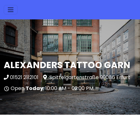
ALEXANDERS TATTOO GARN
01521 2112101
Spittelgartenstraße 99086 Erfurt
Open
Today
: 10:00 AM - 02:00 PM