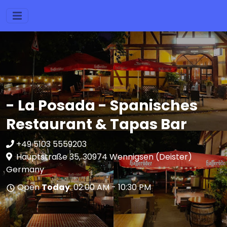
- La Posada - Spanisches
Restaurant & Tapas Bar
+49 5103 5559203
Hauptstraße 35, 30974 Wennigsen (Deister)
Germany
Open
Today
: 02:00 AM - 10:30 PM