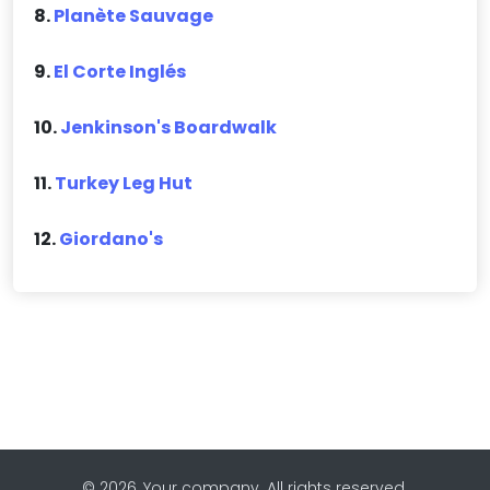
8.
Planète Sauvage
9.
El Corte Inglés
10.
Jenkinson's Boardwalk
11.
Turkey Leg Hut
12.
Giordano's
© 2026, Your company. All rights reserved.