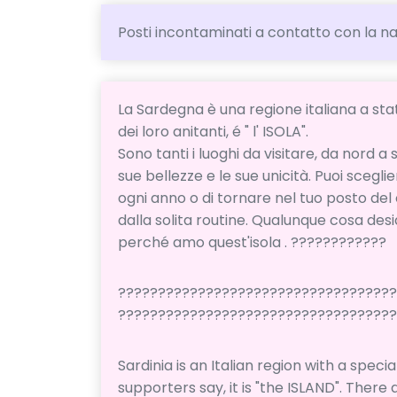
Posti incontaminati a contatto con la na
La Sardegna è una regione italiana a sta
dei loro anitanti, é " l' ISOLA".
Sono tanti i luoghi da visitare, da nord a
sue bellezze e le sue unicità. Puoi scegl
ogni anno o di tornare nel tuo posto de
dalla solita routine. Qualunque cosa desi
perché amo quest'isola . ????????????
??????????????????????????????????
??????????????????????????????????
Sardinia is an Italian region with a speci
supporters say, it is "the ISLAND". There