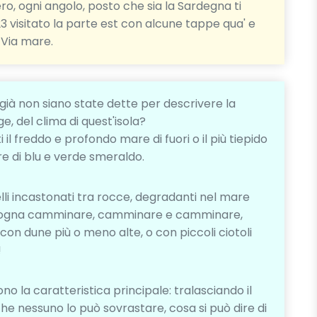
ro, ogni angolo, posto che sia la Sardegna ti
 visitato la parte est con alcune tappe qua' e
, Via mare.
già non siano state dette per descrivere la
ge, del clima di quest'isola?
 il freddo e profondo mare di fuori o il più tiepido
e di blu e verde smeraldo.
lli incastonati tra rocce, degradanti nel mare
bisogna camminare, camminare e camminare,
con dune più o meno alte, o con piccoli ciotoli
!
no la caratteristica principale: tralasciando il
e nessuno lo può sovrastare, cosa si può dire di