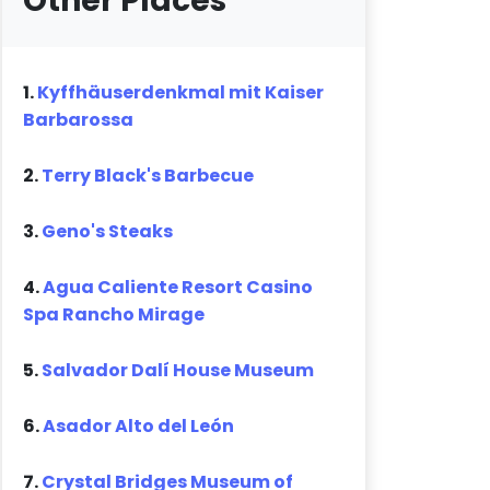
Other Places
1.
Kyffhäuserdenkmal mit Kaiser
Barbarossa
2.
Terry Black's Barbecue
3.
Geno's Steaks
4.
Agua Caliente Resort Casino
Spa Rancho Mirage
5.
Salvador Dalí House Museum
6.
Asador Alto del León
7.
Crystal Bridges Museum of