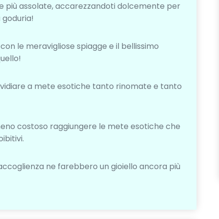
nate più assolate, accarezzandoti dolcemente per
a goduria!
 con le meravigliose spiagge e il bellissimo
uello!
nvidiare a mete esotiche tanto rinomate e tanto
meno costoso raggiungere le mete esotiche che
bitivi.
accoglienza ne farebbero un gioiello ancora più