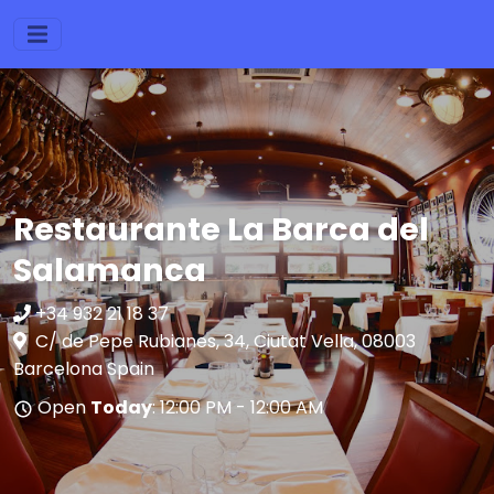
Restaurante La Barca del
Salamanca
+34 932 21 18 37
C/ de Pepe Rubianes, 34, Ciutat Vella, 08003
Barcelona Spain
Open
Today
: 12:00 PM - 12:00 AM