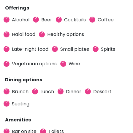
Offerings
Alcohol
Beer
Cocktails
Coffee
Halal food
Healthy options
Late-night food
Small plates
Spirits
Vegetarian options
Wine
Dining options
Brunch
Lunch
Dinner
Dessert
Seating
Amenities
Bar on site
Toilets