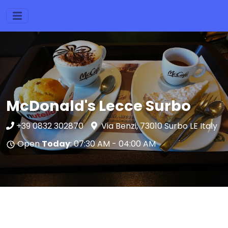
McDonald's Lecce Surbo
+39 0832 302870
Via Benzi, 73010 Surbo LE Italy
Open
Today
: 07:30 AM - 04:00 AM