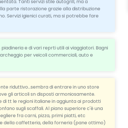
tata. Tanti servizi stile autogrill, ma a
la parte ristorazione grazie alla distribuzione
o. Servizi igienici curati, ma si potrebbe fare
iadineria e di vari reprti utili ai viaggiatori. Bagni
parcheggio per veicoli commerciali, auto e
nte riduttivo...sembra di entrare in uno store
ove gli articoli sn disposti armoniosamente.
 tt le regioni italiane in aggiunta ai prodotti
fano sugli scaffali. Al piano superiore c'è una
liere fra carni, pizza, primi piatti, etc
ale della caffetteria, della forneria (pane ottimo)