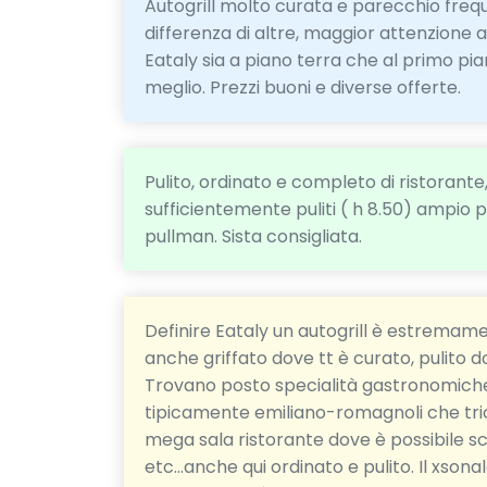
Autogrill molto curata e parecchio frequen
differenza di altre, maggior attenzione al
Eataly sia a piano terra che al primo pian
meglio. Prezzi buoni e diverse offerte.
Pulito, ordinato e completo di ristorante, p
sufficientemente puliti ( h 8.50) ampio 
pullman. Sista consigliata.
Definire Eataly un autogrill è estremame
anche griffato dove tt è curato, pulito d
Trovano posto specialità gastronomiche di
tipicamente emiliano-romagnoli che trion
mega sala ristorante dove è possibile sceg
etc...anche qui ordinato e pulito. Il xson