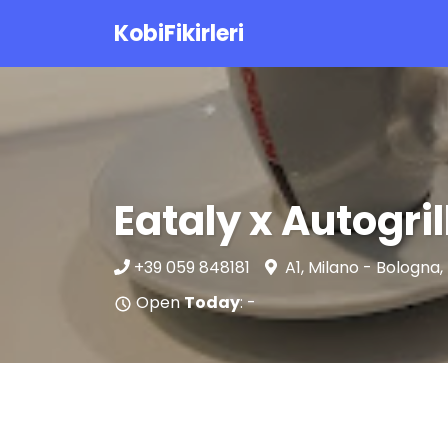
KobiFikirleri
Eataly x Autogri
+39 059 848181
A1, Milano - Bologna
Open
Today
: -