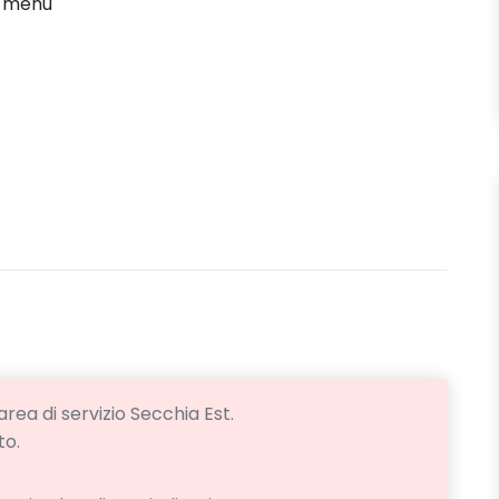
' menu
'area di servizio Secchia Est.
to.