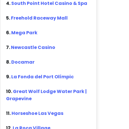
4.
South Point Hotel Casino & Spa
5.
Freehold Raceway Mall
6.
Mega Park
7.
Newcastle Casino
8.
Docamar
9.
La Fonda del Port Olímpic
10.
Great Wolf Lodge Water Park |
Grapevine
11.
Horseshoe Las Vegas
12.
La Roca Village