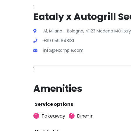
1
Eataly x Autogrill S
A1, Milano - Bologna, 41123 Modena MO Italy
+39 059 848181
info@example.com
1
Amenities
Service options
Takeaway
Dine-in