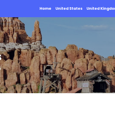
Home
United States
United Kingd
s
e