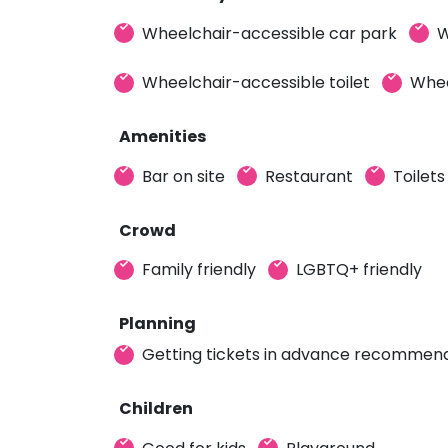
Wheelchair-accessible car park
W
Wheelchair-accessible toilet
Whee
Amenities
Bar on site
Restaurant
Toilets
Crowd
Family friendly
LGBTQ+ friendly
Planning
Getting tickets in advance recommen
Children