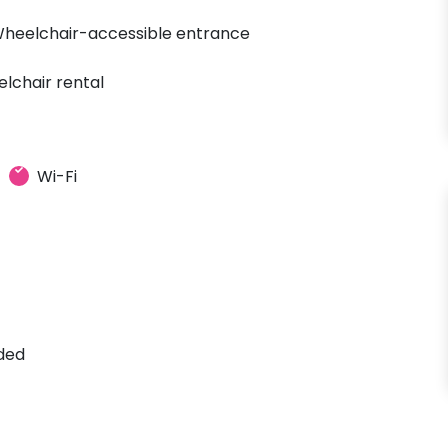
heelchair-accessible entrance
lchair rental
Wi-Fi
ded