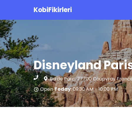
KobiFikirleri
Disneyland Pari
Bd de Parc, 77700 Coupvray Franc
Open
Today
: 09:30 AM - 10:00 PM